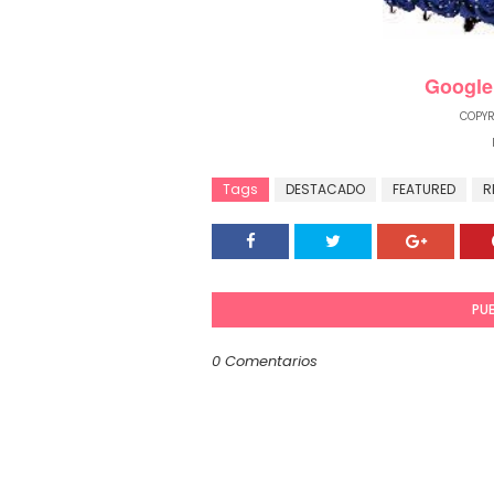
Google
COPYR
F
Tags
DESTACADO
FEATURED
R
PU
0 Comentarios