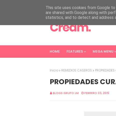
HOME
ABOUT
CONTACT
This site uses cookies from Google to d
are shared with Google along with perf
statistics, and to detect and address 
HOME
FEATURES
MEGA MENU
Inicio
REMEDIOS CASEROS
PROPIEDADES 
PROPIEDADES CUR
BLOGS GRUPO LM
FEBRERO 03, 2015