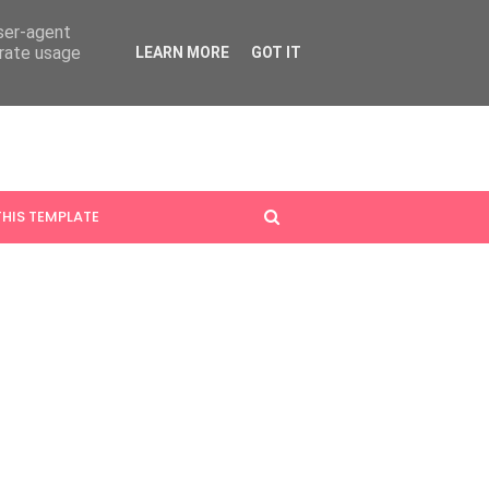
user-agent
erate usage
LEARN MORE
GOT IT
HIS TEMPLATE