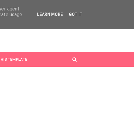
user-agent
erate usage
LEARN MORE
GOT IT
HIS TEMPLATE