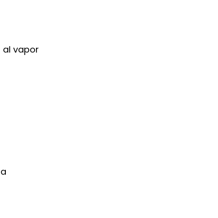
i al vapor
ha