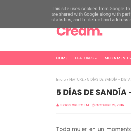
HOME
ABOUT
CONTACT
This site uses cookies from Google to d
are shared with Google along with perf
statistics, and to detect and address 
HOME
FEATURES
MEGA MENU
Inicio
FEATURE
5 DÍAS DE SANDÍA - DIET
5 DÍAS DE SANDÍA
BLOGS GRUPO LM
OCTUBRE 21, 2016
Toda mujer en un momento 