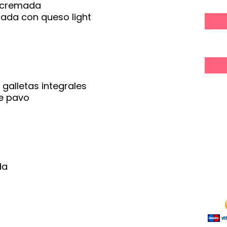
escremada
tada con queso light
 galletas integrales
de pavo
da