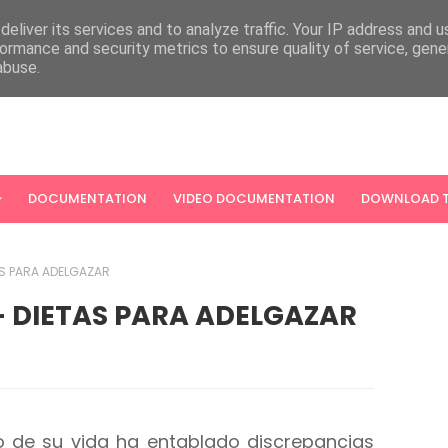
eliver its services and to analyze traffic. Your IP address and 
ormance and security metrics to ensure quality of service, gen
abuse.
DOCUMENTATION
VIDEO DOCUMENTATION
DOWNLOAD T
AS PARA ADELGAZAR
 - DIETAS PARA ADELGAZAR
de su vida ha entablado discrepancias