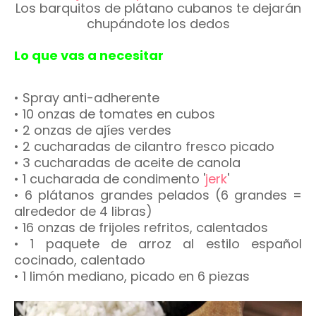
Los barquitos de plátano cubanos te dejarán
chupándote los dedos
Lo que vas a necesitar
•
Spray anti-adherente
•
10 onzas de tomates en cubos
•
2 onzas de ajíes verdes
•
2 cucharadas de cilantro fresco picado
•
3 cucharadas de aceite de canola
•
1 cucharada de condimento '
jerk
'
•
6 plátanos grandes pelados (6 grandes =
alrededor de 4 libras)
•
16 onzas de frijoles refritos, calentados
•
1 paquete de arroz al estilo español
cocinado, calentado
•
1 limón mediano, picado en 6 piezas