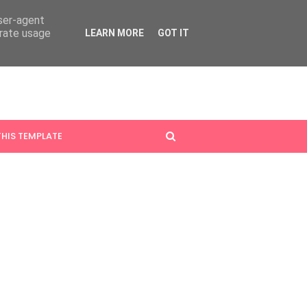
user-agent
erate usage
LEARN MORE
GOT IT
HIS TEMPLATE