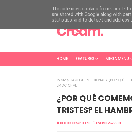
HOME
ABOUT
CONTACT
This site uses cookies from Google to d
are shared with Google along with perf
statistics, and to detect and address 
HOME
FEATURES
MEGA MENU
Inicio
HAMBRE EMOCIONAL
¿POR QUÉ CO
EMOCIONAL
¿POR QUÉ COMEM
TRISTES? EL HAM
BLOGS GRUPO LM
ENERO 25, 2014