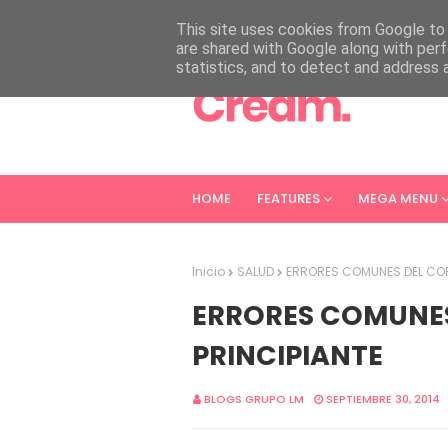
HOME
ABOUT
CONTACT
This site uses cookies from Google to d
are shared with Google along with perf
statistics, and to detect and address 
HOME
FEATURES
MEGA MENU
Inicio
SALUD
ERRORES COMUNES DEL COR
ERRORES COMUNE
PRINCIPIANTE
BLOGS GRUPO LM
SEPTIEMBRE 30, 2014