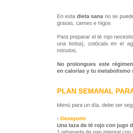
En esta
dieta sana
no se puede 
grasas, carnes e higos
Para preparar el té rojo necesit
una bolsa), colócala en el a
minutos.
No prolongues este régimen
en calorías y tu metabolismo
PLAN SEMANAL PAR
Menú para un día, debe ser segu
-
Desayuno
Una taza de
té rojo
con jugo d
1 rebanada de pan integral con