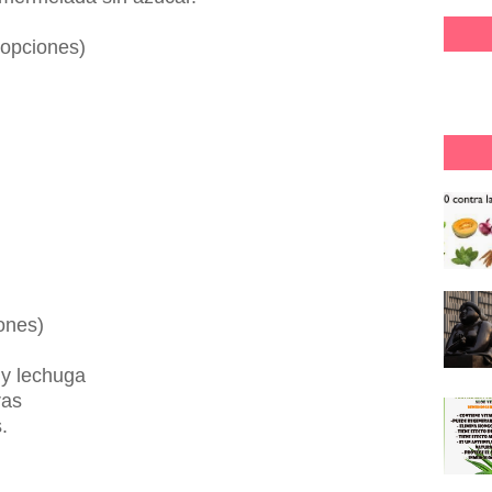
 opciones)
iones)
 y lechuga
ras
s.