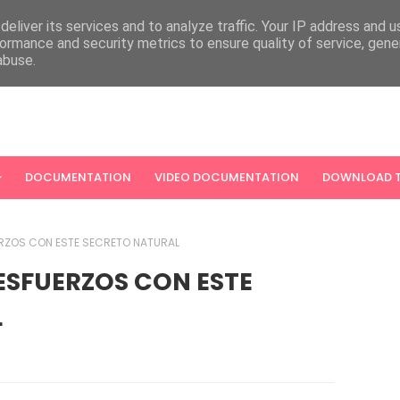
eliver its services and to analyze traffic. Your IP address and 
ormance and security metrics to ensure quality of service, gen
abuse.
DOCUMENTATION
VIDEO DOCUMENTATION
DOWNLOAD T
ERZOS CON ESTE SECRETO NATURAL
 ESFUERZOS CON ESTE
L