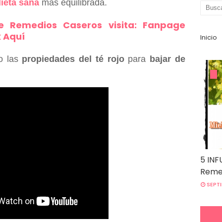
ieta sana
mas equilibrada.
e Remedios Caseros visita: Fanpage
k Aquí
Inicio
co las
propiedades del
té rojo
para
bajar de
5 INF
Remed
SEPTI