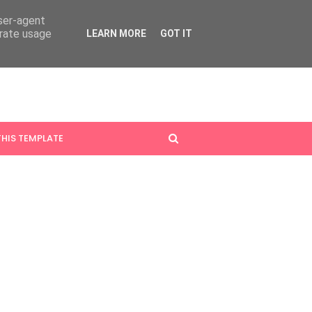
user-agent
erate usage
LEARN MORE
GOT IT
HIS TEMPLATE