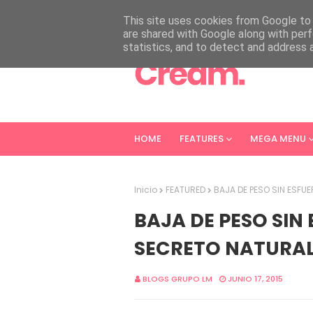
HOME
ABOUT
CONTACT
This site uses cookies from Google to d
are shared with Google along with perf
statistics, and to detect and address 
HOME
FEATURES
MEGA MENU
Inicio
FEATURED
BAJA DE PESO SIN ESFU
BAJA DE PESO SIN
SECRETO NATURA
BLOGS GRUPO LM
JUNIO 17, 2015