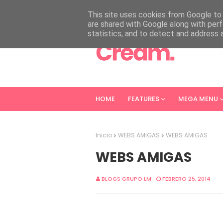
HOME
ABOUT
CONTACT
This site uses cookies from Google to d
are shared with Google along with perf
statistics, and to detect and address 
HOME
FEATURES
MEGA MENU
Inicio
WEBS AMIGAS
WEBS AMIGAS
WEBS AMIGAS
BLOGS GRUPO LM
FEBRERO 25, 2014