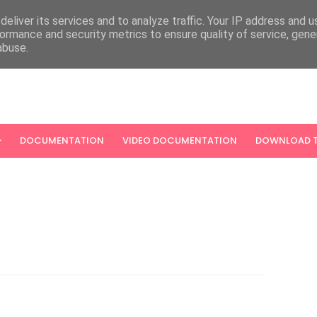
eliver its services and to analyze traffic. Your IP address and 
ormance and security metrics to ensure quality of service, gen
abuse.
DOCUMENTATION
VIDEO DOCUMENTATION
DOWNLOAD T