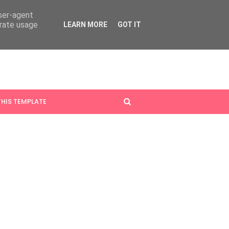
user-agent
erate usage
LEARN MORE
GOT IT
HIS TEMPLATE