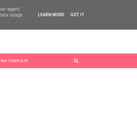
user-agent
erate usage
LEARN MORE
GOT IT
HIS TEMPLATE