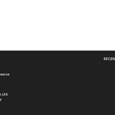
RECEN
L
seros
 LAS
 y