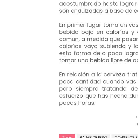
acostumbrado hasta lograr t
son endulzadas a base de e
En primer lugar toma un va
bebida baja en calorías y
común, a medida que pasan l
calorías vaya subiendo y l
esta forma de a poco logra
tomar una bebida libre de a
En relación a la cerveza tr
poca cantidad cuando vas a
pero siempre tratando d
esfuerzo que has hecho dur
pocas horas.
C
F
Tags
BAJAR DE PESO
CONSEJOS P