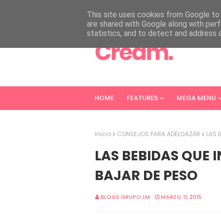
HOME
ABOUT
CONTACT
This site uses cookies from Google to d
are shared with Google along with perf
statistics, and to detect and address 
HOME
FEATURES
MEGA MENU
Inicio
CONSEJOS PARA ADELGAZAR
LAS 
LAS BEBIDAS QUE I
BAJAR DE PESO
BLOGS GRUPO LM
MARZO 11, 2015