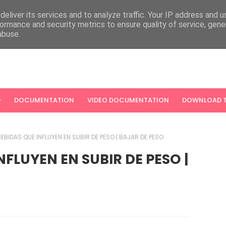
eliver its services and to analyze traffic. Your IP address and 
ormance and security metrics to ensure quality of service, gen
abuse.
DOCUMENTATION
VIDEO DOCUMENTATION
DOWNLOAD T
BEBIDAS QUE INFLUYEN EN SUBIR DE PESO | BAJAR DE PESO
NFLUYEN EN SUBIR DE PESO |