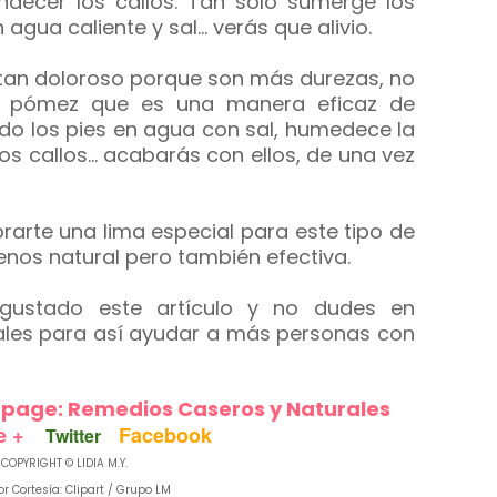
andecer los callos. Tan sólo sumerge los
agua caliente y sal... verás que alivio.
n tan doloroso porque son más durezas, no
dra pómez que es una manera eficaz de
ido los pies en agua con sal, humedece la
s callos... acabarás con ellos, de una vez
rarte una lima especial para este tipo de
enos natural pero también efectiva.
ustado este artículo y no dudes en
iales para así ayudar a más personas con
npage: Remedios Caseros y Naturales
e +
Facebook
Twitter
COPYRIGHT © LIDIA M.Y.
or Cortesía: Clipart / Grupo LM