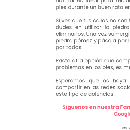
natural es ideal para rebl
pies durante un buen rato en 
Si ves que tus callos no so
dudes en utilizar la pie
eliminarlos. Una vez sumerg
piedra pómez y pásala por lo
por todas.
Existe otra opción que comp
problemas en los pies, es m
Esperamos que os haya g
compartir en las redes soc
este tipo de dolencias.
Síguenos en nuestra Fa
Googl
Foto P