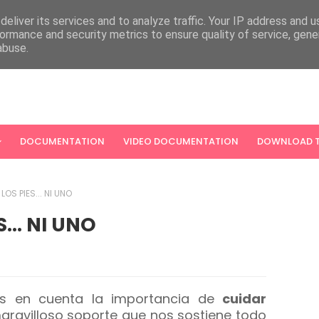
eliver its services and to analyze traffic. Your IP address and 
ormance and security metrics to ensure quality of service, gen
abuse.
DOCUMENTATION
VIDEO DOCUMENTATION
DOWNLOAD T
LOS PIES... NI UNO
... NI UNO
s en cuenta la importancia de
cuidar
maravilloso soporte que nos sostiene todo