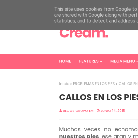
HOME
ABOUT
CONTACT
This site uses cookies from Google to d
are shared with Google along with perf
statistics, and to detect and address 
HOME
FEATURES
MEGA MENU
Inicio
PROBLEMAS EN LOS PIES
CALLOS EN 
CALLOS EN LOS PIES
BLOGS GRUPO LM
JUNIO 14, 2015
Muchas veces no echamo
nuestros pies
, ese gran y 