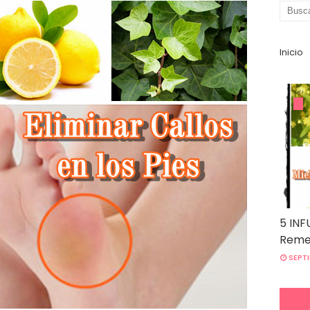
Inicio
5 INF
Remed
SEPTI