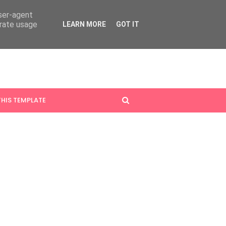
user-agent
erate usage
LEARN MORE
GOT IT
HIS TEMPLATE