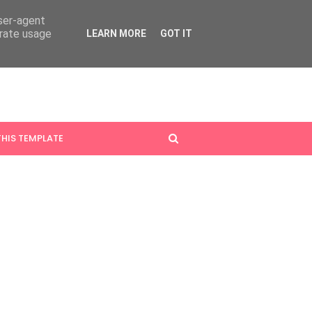
user-agent
erate usage
LEARN MORE
GOT IT
HIS TEMPLATE