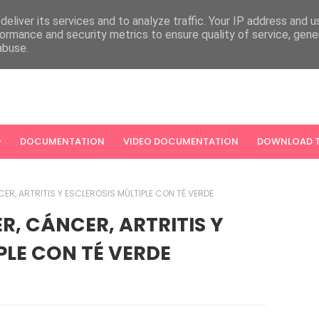
eliver its services and to analyze traffic. Your IP address and 
ormance and security metrics to ensure quality of service, gen
abuse.
DOCUMENTATION
VIDEO DOCUMENTATION
DOWNLOAD T
NCER, ARTRITIS Y ESCLEROSIS MÚLTIPLE CON TÉ VERDE
ER, CÁNCER, ARTRITIS Y
PLE CON TÉ VERDE