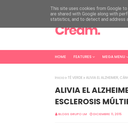
HOME
ABOUT
CONTACT
This site uses cookies from Google to d
are shared with Google along with perf
statistics, and to detect and address 
HOME
FEATURES
MEGA MENU
Inicio
TÉ VERDE
ALIVIA EL ALZHEIMER, CÁ
ALIVIA EL ALZHEIM
ESCLEROSIS MÚLTI
BLOGS GRUPO LM
DICIEMBRE 11, 2015