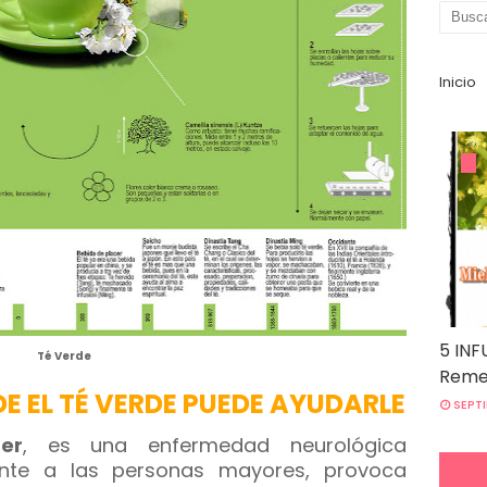
Inicio
5 INF
Té Verde
Remed
 EL TÉ VERDE PUEDE AYUDARLE
SEPTI
er
, es una enfermedad neurológica
ente a las personas mayores, provoca