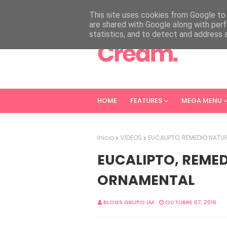
HOME
ABOUT
CONTACT
This site uses cookies from Google to d
are shared with Google along with perf
statistics, and to detect and address 
HOME
FEATURES
MEGA MENU
Inicio
VÍDEOS
EUCALIPTO, REMEDIO NAT
EUCALIPTO, REME
ORNAMENTAL
BLOGS GRUPO LM
OCTUBRE 07, 2016