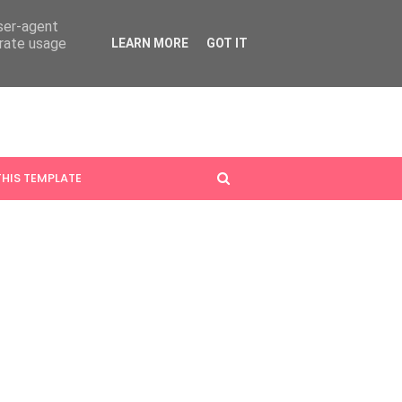
user-agent
erate usage
LEARN MORE
GOT IT
HIS TEMPLATE