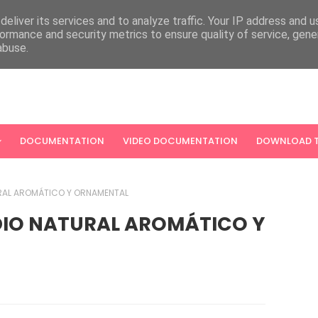
eliver its services and to analyze traffic. Your IP address and 
ormance and security metrics to ensure quality of service, gen
abuse.
DOCUMENTATION
VIDEO DOCUMENTATION
DOWNLOAD T
URAL AROMÁTICO Y ORNAMENTAL
DIO NATURAL AROMÁTICO Y