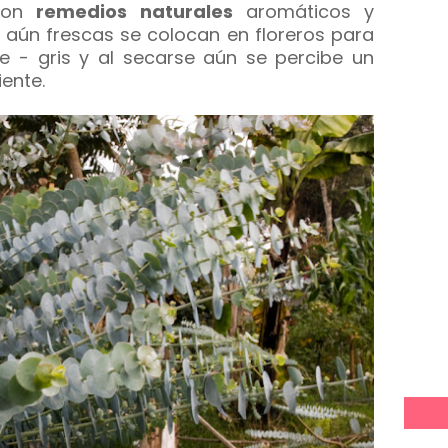
 son
remedios naturales
aromáticos y
y aún frescas se colocan en floreros para
de - gris y al secarse aún se percibe un
ente.