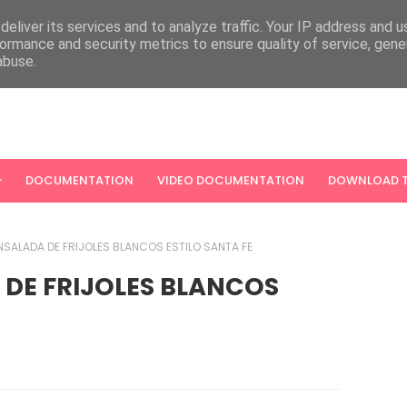
eliver its services and to analyze traffic. Your IP address and 
ormance and security metrics to ensure quality of service, gen
abuse.
DOCUMENTATION
VIDEO DOCUMENTATION
DOWNLOAD T
NSALADA DE FRIJOLES BLANCOS ESTILO SANTA FE
 DE FRIJOLES BLANCOS