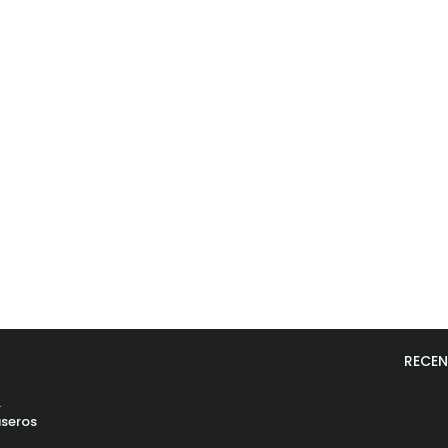
RECEN
L
seros