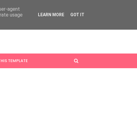
user-agent
erate usage
LEARN MORE
GOT IT
HIS TEMPLATE