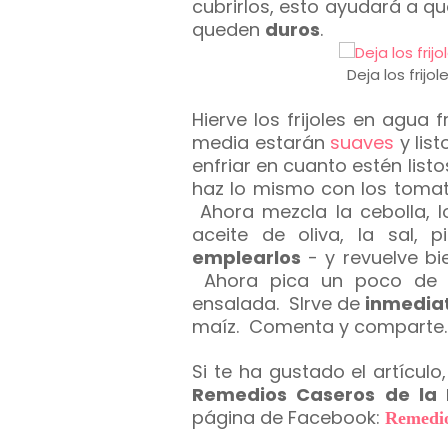
cubrirlos, esto ayudará a q
queden
duros
.
Deja los frijo
Hierve los frijoles en agua
media estarán
suaves
y list
enfriar en cuanto estén list
haz lo mismo con los tomat
Ahora mezcla la cebolla, los
aceite de oliva, la sal, p
emplearlos
- y revuelve b
Ahora pica un poco de ci
ensalada. SIrve de
inmedia
maíz. Comenta y comparte
Si te ha gustado el artícu
Remedios Caseros de la 
página de Facebook:
Remedio