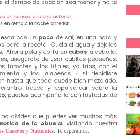
ue el tiempo de cocción sea menor y no te
les en remojo la noche anterior
 fresca con un
poco
de sal, en una hora y
os para la receta. Cuela el agua y déjalos
os. Ahora pela y corta en
cubos
la cebolla,
es, asegúrate de usar cubitos pequeños.
 tomates y los frijoles, ya fríos, con el
imienta y los jalapeños - si decidiste
ien hasta que todo quede bien mezclado.
lantro fresco y espolvorear sobre la
to
, puedes acompañarlo con tostadas de
.
lo, no olvides que puedes ver muchos más
Botica de la Abuela
, visitando nuestra
s Caseros y Naturales
.
Te esperamos.