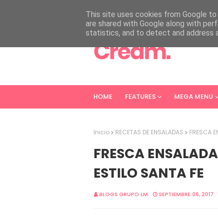
HOME
ABOUT
CONTACT
This site uses cookies from Google to d
are shared with Google along with perf
statistics, and to detect and address 
HOME
FEATURES
MEGA MENU
Inicio
RECETAS DE ENSALADAS
FRESCA E
FRESCA ENSALADA
ESTILO SANTA FE
BLOGS GRUPO LM
SEPTIEMBRE 06, 2017