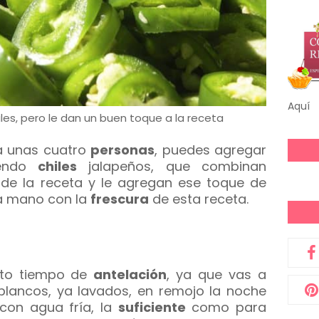
Aquí
les, pero le dan un buen toque a la receta
ra unas cuatro
personas
, puedes agregar
uyendo
chiles
jalapeños, que combinan
o de la receta y le agregan ese toque de
la mano con la
frescura
de esta receta.
rto tiempo de
antelación
, ya que vas a
s blancos, ya lavados, en remojo la noche
 con agua fría, la
suficiente
como para