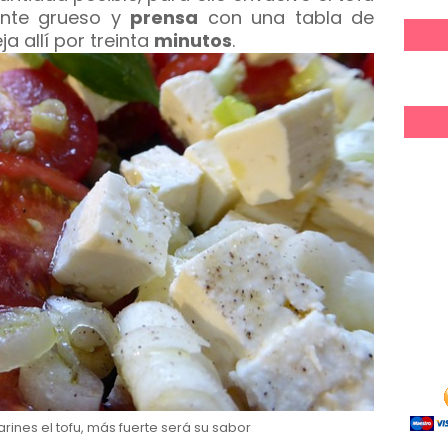
ente grueso y
prensa
con una tabla de
a allí por treinta
minutos
.
ines el tofu, más fuerte será su sabor