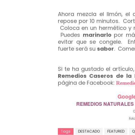
Ahora mezcla el limón, el 
repose por 10 minutos. Cort
Coloca en un hermético y m
Puedes
marinarlo
por más
evitar que se congele. E
fuerte será su
sabor
. Come
Si te ha gustado el artícu
Remedios Caseros de la 
página de Facebook:
Remedio
Googl
REMEDIOS NATURALES
C
Fot
Tags
DESTACADO
FEATURED
Q