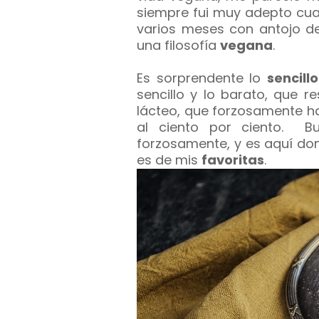
siempre fui muy adepto cua
varios meses con antojo 
una filosofía
vegana
.
Es sorprendente lo
sencillo
sencillo y lo barato, que 
lácteo, que forzosamente ha
al ciento por ciento. 
forzosamente, y es aquí do
es de mis
favoritas
.