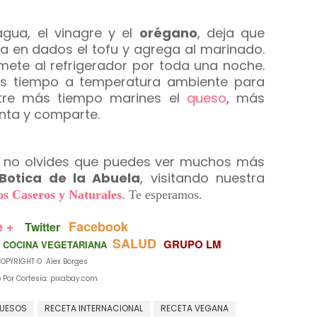
agua, el vinagre y el
orégano
, deja que
a en dados el tofu y agrega al marinado.
ete al refrigerador por toda una noche.
 tiempo a temperatura ambiente para
ntre más tiempo marines el
queso
, más
nta y comparte.
lo, no olvides que puedes ver muchos más
Botica de la Abuela
, visitando nuestra
s Caseros y Naturales
.
Te esperamos.
e +
Facebook
Twitter
SALUD
GRUPO LM
COCINA VEGETARIANA
OPYRIGHT © Alex Borges
o Por Cortesía: pixabay.com
UESOS
RECETA INTERNACIONAL
RECETA VEGANA