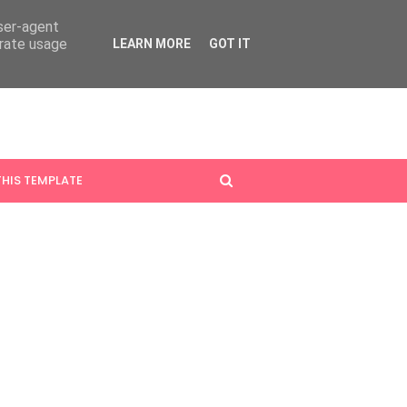
user-agent
erate usage
LEARN MORE
GOT IT
HIS TEMPLATE