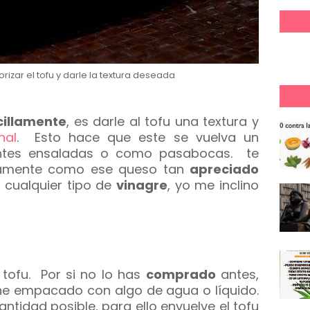
rizar el tofu y darle la textura deseada
cillamente
, es darle al tofu una textura y
nal
. Esto hace que este se vuelva un
rentes ensaladas o como pasabocas. te
amente como ese queso tan
apreciado
 cualquier tipo de
vinagre
, yo me inclino
 tofu. Por si no lo has
comprado
antes,
ene empacado con algo de agua o líquido.
ntidad posible, para ello envuelve el tofu