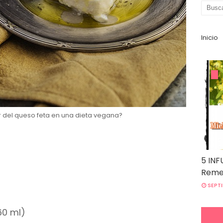
Inicio
ar del queso feta en una dieta vegana?
5 INF
Remed
SEPTI
60 ml)