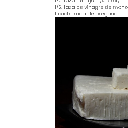
1/2 taza de agua (125 ml)
1/2 taza de vinagre de manz
1 cucharada de orégano