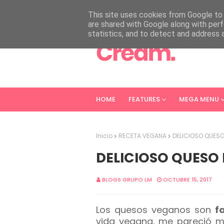
HOME
ABOUT
CONTACT
This site uses cookies from Google to d
are shared with Google along with perf
statistics, and to detect and address 
HOME
FEATURES
MEGA MENU
Inicio
RECETA VEGANA
DELICIOSO QUES
DELICIOSO QUESO
BLOGS GRUPO LM
OCTUBRE 15, 2017
Los quesos veganos son
f
vida vegana, me pareció mu