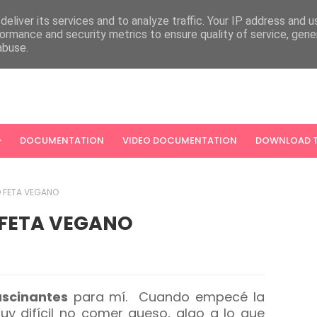
eliver its services and to analyze traffic. Your IP address and 
ormance and security metrics to ensure quality of service, gen
abuse.
DOCUMENTATION
VIDEO DOCUMENTATION
DOWNLOAD T
O FETA VEGANO
 FETA VEGANO
ascinantes
para mí. Cuando empecé la
y difícil no comer queso, algo a lo que