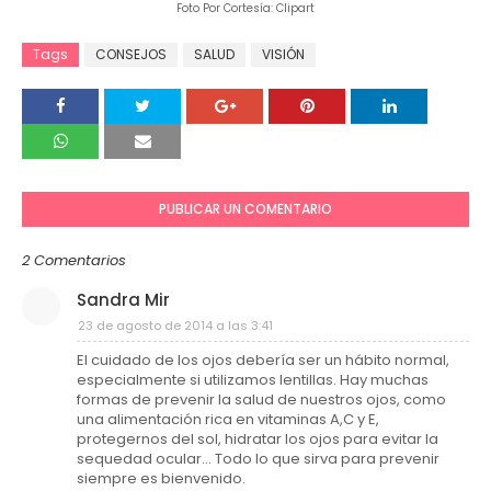
Foto Por Cortesía: Clipart
Tags
CONSEJOS
SALUD
VISIÓN
PUBLICAR UN COMENTARIO
2 Comentarios
Sandra Mir
23 de agosto de 2014 a las 3:41
El cuidado de los ojos debería ser un hábito normal,
especialmente si utilizamos lentillas. Hay muchas
formas de prevenir la salud de nuestros ojos, como
una alimentación rica en vitaminas A,C y E,
protegernos del sol, hidratar los ojos para evitar la
sequedad ocular... Todo lo que sirva para prevenir
siempre es bienvenido.