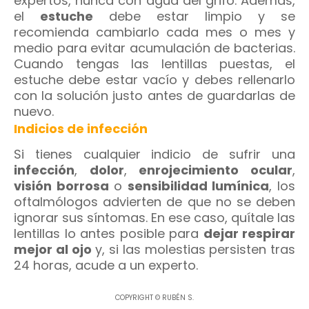
expertos, nunca con agua del grifo. Además,
el
estuche
debe estar limpio y se
recomienda cambiarlo cada mes o mes y
medio para evitar acumulación de bacterias.
Cuando tengas las lentillas puestas, el
estuche debe estar vacío y debes rellenarlo
con la solución justo antes de guardarlas de
nuevo.
Indicios de infección
Si tienes cualquier indicio de sufrir una
infección
,
dolor
,
enrojecimiento ocular
,
visión borrosa
o
sensibilidad lumínica
, los
oftalmólogos advierten de que no se deben
ignorar sus síntomas. En ese caso, quítale las
lentillas lo antes posible para
dejar respirar
mejor al ojo
y, si las molestias persisten tras
24 horas, acude a un experto.
COPYRIGHT © RUBÉN S.