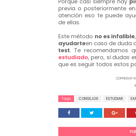
Porque casi siempre hay
pi
previa o posteriormente en
atención eso te puede ayu
de ellas.
Este método
no es infalible
ayudarte
en caso de duda c
test
. Te recomendamos qu
estudiado
, pero, si dudas e
que es seguir todos estos p
COPYRIGHT © 
Tags
CONSEJOS
ESTUDIAR
EX
PU