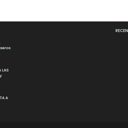
RECEN
L
seros
 LAS
 y
TA A