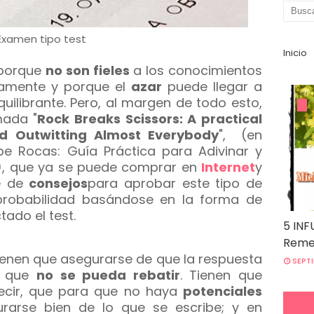
Examen tipo test
Inicio
 porque
no son fieles
a los conocimientos
iamente y porque el
azar
puede llegar a
ilibrante. Pero, al margen de todo esto,
mada "
Rock Breaks Scissors: A practical
d Outwitting Almost Everybody
", (en
pe Rocas: Guía Práctica para Adivinar y
"), que ya se puede comprar en
Internet
y
ie de
consejos
para aprobar este tipo de
probabilidad basándose en la forma de
ado el test.
5 INF
Remed
tienen que asegurarse de que la respuesta
SEPTI
 que
no se pueda rebatir
. Tienen que
decir, que para que no haya
potenciales
arse bien de lo que se escribe; y en