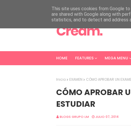
HOME
ABOUT
CONTACT
This site uses cookies from Google to d
are shared with Google along with perf
statistics, and to detect and address 
HOME
FEATURES
MEGA MENU
Inicio
EXAMEN
CÓMO APROBAR UN EXAMEN 
CÓMO APROBAR UN
ESTUDIAR
BLOGS GRUPO LM
JULIO 07, 2014