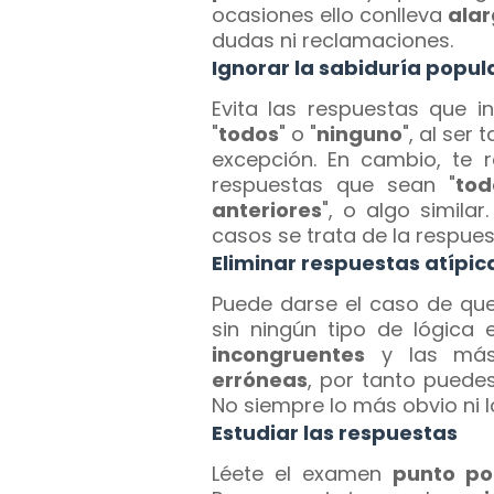
ocasiones ello conlleva
alar
dudas ni reclamaciones.
Ignorar la sabiduría popul
Evita las respuestas que i
"
todos
" o "
ninguno
", al ser
excepción. En cambio, te
respuestas que sean "
tod
anteriores
", o algo simila
casos se trata de la respues
Eliminar respuestas atípic
Puede darse el caso de qu
sin ningún tipo de lógica 
incongruentes
y las m
erróneas
, por tanto puede
No siempre lo más obvio ni 
Estudiar las respuestas
Léete el examen
punto po