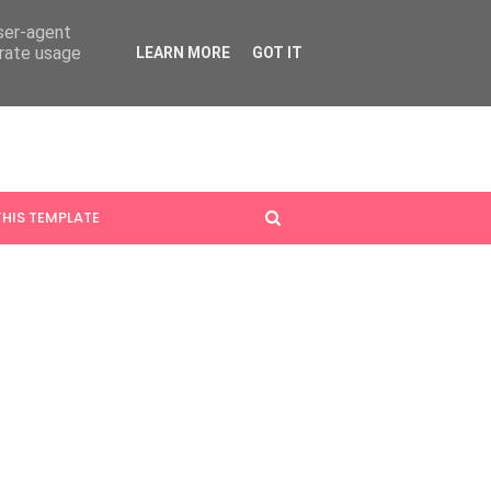
user-agent
erate usage
LEARN MORE
GOT IT
HIS TEMPLATE