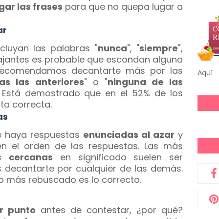
gar las frases
para que no quepa lugar a
ar
ncluyan las palabras "
nunca
", "
siempre
",
 tajantes es probable que escondan alguna
 recomendamos decantarte más por las
Aquí
as las anteriores
" o "
ninguna de las
r. Está demostrado que en el 52% de los
ta correcta.
as
e haya respuestas
enunciadas al azar
y
en el orden de las respuestas. Las más
ás
cercanas
en significado suelen ser
s decantarte por cualquier de las demás.
lo más rebuscado es lo correcto.
r punto
antes de contestar, ¿por qué?