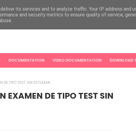
eliver its services and to analyze traffic. Your IP address and 
ormance and security metrics to ensure quality of service, gen
abuse.
DOCUMENTATION
VIDEO DOCUMENTATION
DOWNLOAD T
DE TIPO TEST SIN ESTUDIAR
 EXAMEN DE TIPO TEST SIN