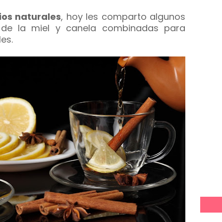
os naturales
, hoy les comparto algunos
s de la miel y canela combinadas para
es.