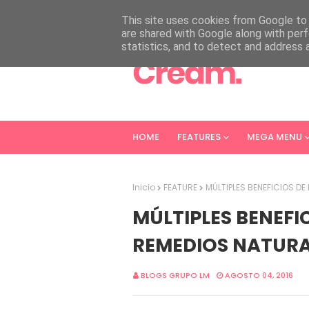
HOME
ABOUT
CONTACT
This site uses cookies from Google to d
are shared with Google along with perf
statistics, and to detect and address 
HOME
FEATURES
MEGA MENU
Inicio
FEATURE
MÚLTIPLES BENEFICIOS DE
MÚLTIPLES BENEFIC
REMEDIOS NATURA
BLOGS GRUPO LM
AGOSTO 04, 2016