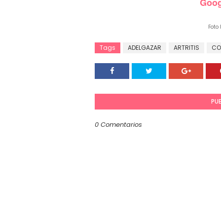
Goog
CO
Foto P
Tags
ADELGAZAR
ARTRITIS
CO
PU
0 Comentarios