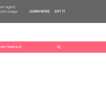
user-agent
erate usage
LEARN MORE
GOT IT
HIS TEMPLATE