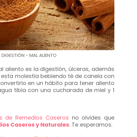
 DIGESTIÓN - MAL ALIENTO
 aliento es la digestión, úlceras, además
 esta molestia bebiendo té de canela con
nvertirlo en un hábito para tener aliento
agua tibia con una cucharada de miel y 1
ps de Remedios Caseros
no olvides que
os Caseros y Naturales
. Te esperamos.