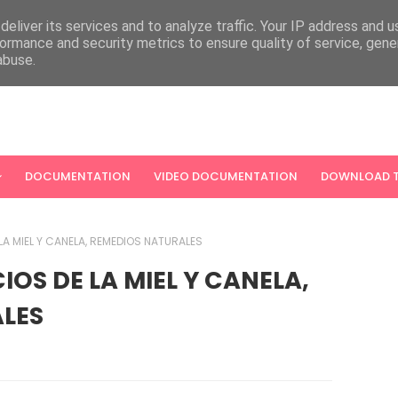
eliver its services and to analyze traffic. Your IP address and 
ormance and security metrics to ensure quality of service, gen
abuse.
DOCUMENTATION
VIDEO DOCUMENTATION
DOWNLOAD T
 LA MIEL Y CANELA, REMEDIOS NATURALES
IOS DE LA MIEL Y CANELA,
LES