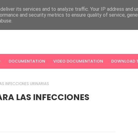
eliver its services and to analyze traffic. Your IP address and 
ormance and security metrics to ensure quality of service, gen
abuse.
DOCUMENTATION
VIDEO DOCUMENTATION
DOWNLOAD T
AS INFECCIONES URINARIAS
ARA LAS INFECCIONES