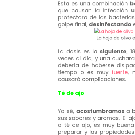
Esta es una combinación
b
que causan la infección
u
protectora de las bacterias
golpe final,
desinfectando
e
La hoja de olivo 
La dosis es la
siguiente
, 
veces al día, y una cuchar
debería de haberse disip
tiempo o es muy
fuerte
, 
causará complicaciones.
Té de ajo
Ya sé,
acostumbramos
a b
sus sabores y aromas. El ajo
o té de ajo, es muy buena c
preparar y las propiedade