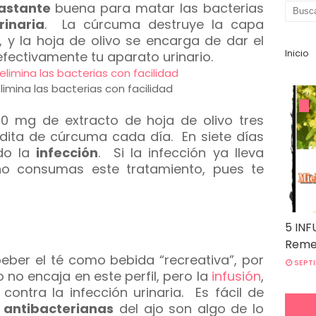
astante
buena para matar las bacterias
rinaria
. La cúrcuma destruye la capa
, y la hoja de olivo se encarga de dar el
Inicio
fectivamente tu aparato urinario.
elimina las bacterias con facilidad
180 mg de extracto de hoja de olivo tres
adita de cúrcuma cada día. En siete días
ado la
infección
. Si la infección ya lleva
no consumas este tratamiento, pues te
5 INF
Remed
eber el té como bebida “recreativa”, por
SEPTI
 no encaja en este perfil, pero la
infusión
,
ontra la infección urinaria. Es fácil de
s
antibacterianas
del ajo son algo de lo