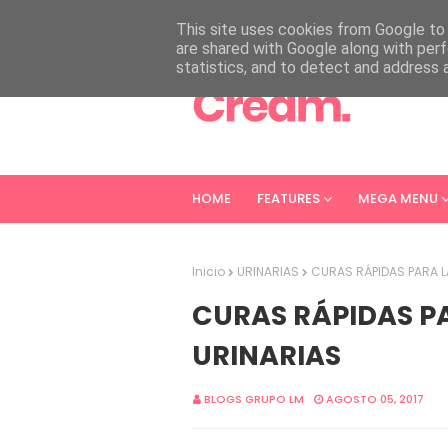
HOME
ABOUT
CONTACT
This site uses cookies from Google to d
are shared with Google along with perf
statistics, and to detect and address 
HOME
FEATURES
MEGA MENU
Inicio
URINARIAS
CURAS RÁPIDAS PARA L
CURAS RÁPIDAS P
URINARIAS
BLOGS GRUPO LM
AGOSTO 05, 2017