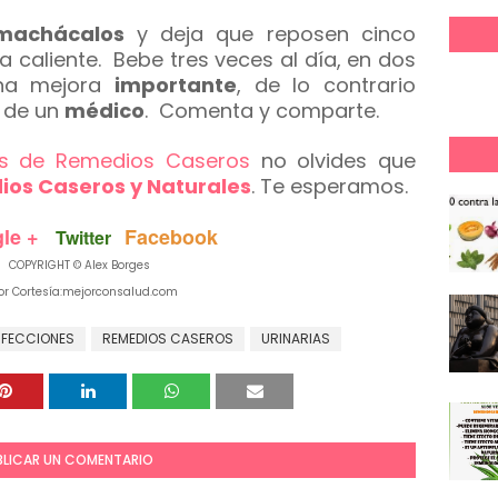
machácalos
y deja que reposen cinco
 caliente. Bebe tres veces al día, en dos
una mejora
importante
, de lo contrario
 de un
médico
. Comenta y comparte.
ps de Remedios Caseros
no olvides que
os Caseros y Naturales
. Te esperamos.
le +
Facebook
Twitter
PYRIGHT © Alex Borges
r Cortesía:mejorconsalud.com
NFECCIONES
REMEDIOS CASEROS
URINARIAS
BLICAR UN COMENTARIO