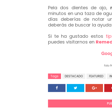
Pela dos dientes de ajo,
minutos en una taza de agua
días deberías de notar 
deberás de buscar la ayuda
Si te ha gustado estos
ti
puedes visitarnos en
Remedi
Goog
CO
Foto Po
Tags
DESTACADO
FEATURED
I
PU