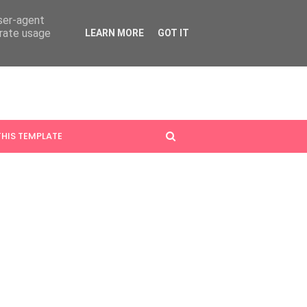
user-agent
erate usage
LEARN MORE
GOT IT
HIS TEMPLATE