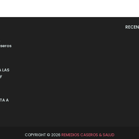
RECEN
L
seros
 LAS
 y
TA A
COPYRIGHT ©
2026
REMEDIOS CASEROS & SALUD