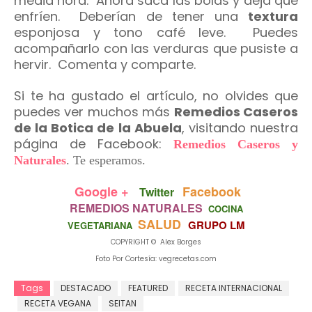
media hora. Ahora saca las bolas y deja que
enfríen. Deberían de tener una
textura
esponjosa y tono café leve. Puedes
acompañarlo con las verduras que pusiste a
hervir. Comenta y comparte.
Si te ha gustado el artículo, no olvides que
puedes ver muchos más
Remedios Caseros
de la Botica de la Abuela
, visitando nuestra
página de Facebook:
Remedios Caseros y
Naturales
.
Te esperamos.
Google +
Facebook
Twitter
REMEDIOS NATURALES
COCINA
SALUD
GRUPO LM
VEGETARIANA
COPYRIGHT © Alex Borges
Foto Por Cortesía: vegrecetas.com
Tags
DESTACADO
FEATURED
RECETA INTERNACIONAL
RECETA VEGANA
SEITAN