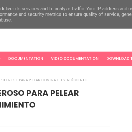
eliver its services and to analyze traffic. Your IP address and 
ormance and security metrics to ensure quality of service, gen
abuse.
DOCUMENTATION
VIDEO DOCUMENTATION
DOWNLOAD T
PODEROSO PARA PELEAR CONTRA EL ESTREÑIMIENTO
EROSO PARA PELEAR
ÑIMIENTO