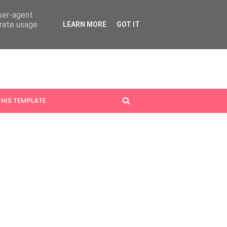
user-agent
erate usage
LEARN MORE
GOT IT
HIS TEMPLATE