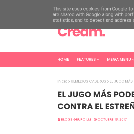
HOME
ABOUT
CONTACT
This site uses cookies from Google to d
are shared with Google along with perf
statistics, and to detect and address 
HOME
FEATURES
MEGA MENU
Inicio
REMEDIOS CASEROS
EL JUGO MÁS 
EL JUGO MÁS POD
CONTRA EL ESTRE
BLOGS GRUPO LM
OCTUBRE 18, 2017