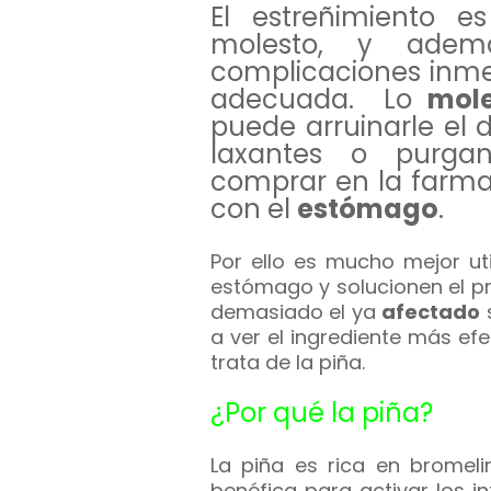
El estreñimiento 
molesto, y adem
complicaciones inme
adecuada. Lo
mol
puede arruinarle el 
laxantes o purgan
comprar en la farma
con el
estómago
.
Por ello es mucho mejor uti
estómago y solucionen el pr
demasiado el ya
afectado
s
a ver el ingrediente más ef
trata de la piña.
¿Por qué la piña?
La piña es rica en bromel
benéfica para activar los i