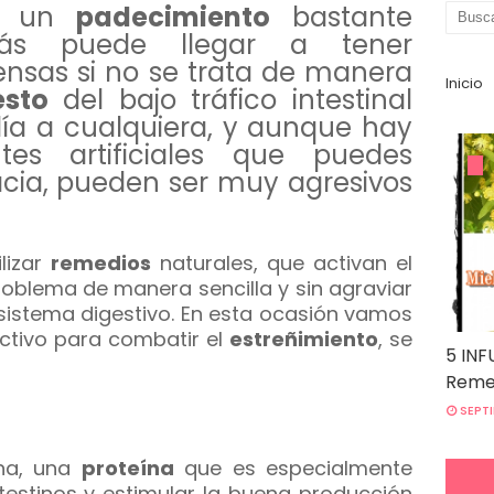
es un
padecimiento
bastante
ás puede llegar a tener
nsas si no se trata de manera
Inicio
esto
del bajo tráfico intestinal
día a cualquiera, y aunque hay
tes artificiales que puedes
cia, pueden ser muy agresivos
lizar
remedios
naturales, que activan el
oblema de manera sencilla y sin agraviar
istema digestivo. En esta ocasión vamos
ectivo para combatir el
estreñimiento
, se
5 INF
Remed
SEPTI
ina, una
proteína
que es especialmente
ntestinos y estimular la buena producción