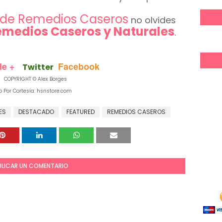
s de Remedios Caseros
no olvides
emedios Caseros y Naturales
.
le +
Facebook
Twitter
PYRIGHT © Alex Borges
 Por Cortesía: hsnstore.com
ES
DESTACADO
FEATURED
REMEDIOS CASEROS
BLICAR UN COMENTARIO