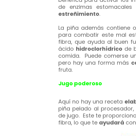
de enzimas estomacale
estreñimiento
.
La piña además contiene 
para combatir este mal est
fibra, que ayuda al buen fu
ácido
hidroclorhídrico
de b
comida. Puede comerse un 
pero hay una forma más
c
fruta.
Jugo poderoso
Aquí no hay una receta
ela
piña pelado al procesador,
de jugo. Este te proporciona
fibra, lo que te
ayudará
con 